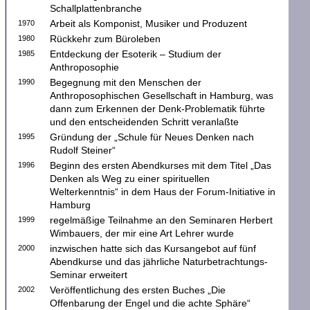
Schallplattenbranche
1970
Arbeit als Komponist, Musiker und Produzent
1980
Rückkehr zum Büroleben
1985
Entdeckung der Esoterik – Studium der
Anthroposophie
1990
Begegnung mit den Menschen der
Anthroposophischen Gesellschaft in Hamburg, was
dann zum Erkennen der Denk-Problematik führte
und den entscheidenden Schritt veranlaßte
1995
Gründung der „Schule für Neues Denken nach
Rudolf Steiner“
1996
Beginn des ersten Abendkurses mit dem Titel „Das
Denken als Weg zu einer spirituellen
Welterkenntnis“ in dem Haus der Forum-Initiative in
Hamburg
1999
regelmäßige Teilnahme an den Seminaren Herbert
Wimbauers, der mir eine Art Lehrer wurde
2000
inzwischen hatte sich das Kursangebot auf fünf
Abendkurse und das jährliche Naturbetrachtungs-
Seminar erweitert
2002
Veröffentlichung des ersten Buches „Die
Offenbarung der Engel und die achte Sphäre“